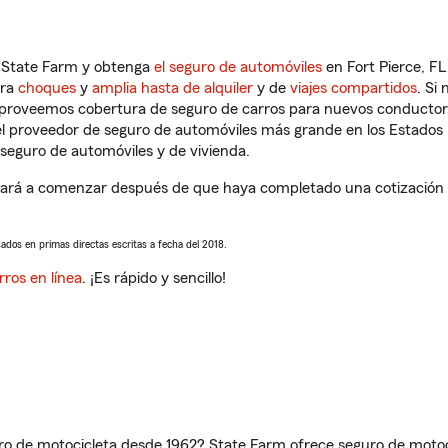
n State Farm y obtenga
el seguro de automóviles
en Fort Pierce, FL
tra
choques
y
amplia hasta de alquiler
y de
viajes compartidos
. Si
s proveemos cobertura de seguro de carros para nuevos conductores
l proveedor de seguro de automóviles más grande en los Estados
seguro de automóviles y de vivienda.
dará a comenzar después de que haya completado una cotización de
sados en primas directas escritas a fecha del 2018.
rros en línea
. ¡Es rápido y sencillo!
ro de motocicleta desde 1962? State Farm ofrece seguro de motoci