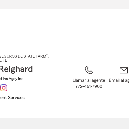
Pasar
al
contenido
principal
®
SEGUROS DE STATE FARM
,
E
, FL
Reighard
d Ins Agcy Inc
Llamar al agente
Email al a
772-461-7900
ent Services