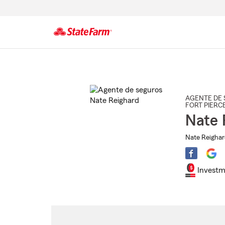
Comienzo
del
contenido
principal
AGENTE DE 
FORT PIERC
Nate 
Nate Reighar
Investm