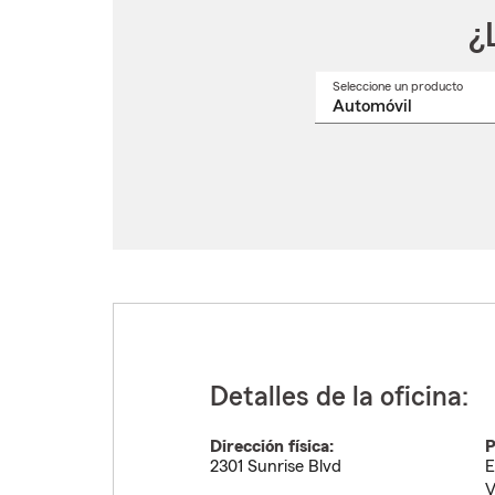
¿
Seleccione un producto
Selec
un
nomb
de
produ
del
menú
despl
Detalles de la oficina:
Dirección física:
P
2301 Sunrise Blvd
E
V