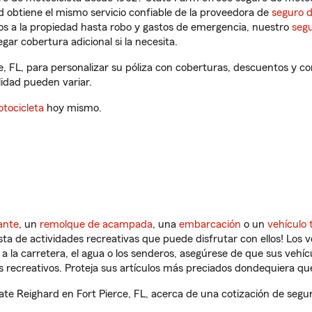
 obtiene el mismo servicio confiable de la proveedora de
seguro 
os a la propiedad hasta robo y gastos de emergencia, nuestro
segu
gar cobertura adicional si la necesita.
e, FL, para personalizar su póliza con coberturas, descuentos y 
ilidad pueden variar.
tocicleta
hoy mismo.
ante
, un
remolque de acampada
, una
embarcación
o un
vehículo 
ista de actividades recreativas que puede disfrutar con ellos! Los 
a la carretera, el agua o los senderos, asegúrese de que sus vehí
 recreativos. Proteja sus artículos más preciados dondequiera qu
e Reighard en Fort Pierce, FL, acerca de una cotización de segur