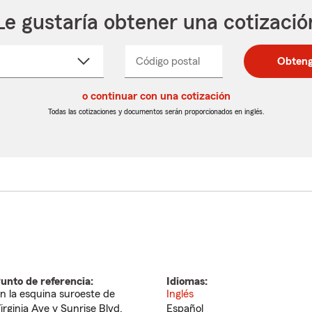
Le gustaría obtener una cotizació
cione
Código postal
Ingresa
Ingresa
Obteng
_____
un
un
re
código
código
cto
o continuar con una cotización
postal
postal
de
de
Todas las cotizaciones y documentos serán proporcionados en inglés.
egable
5
5
dígitos
dígitos
unto de referencia:
Idiomas:
n la esquina suroeste de
Inglés
irginia Ave y Sunrise Blvd.
Español